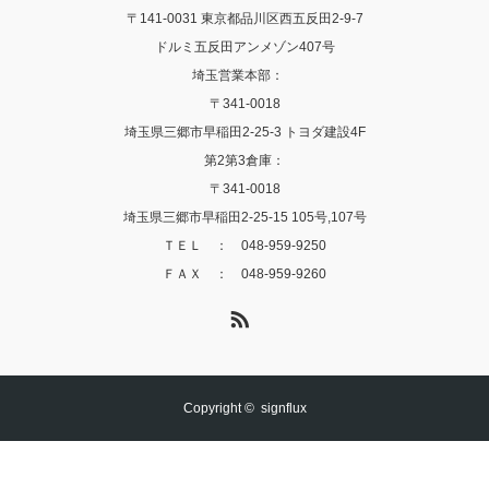
〒141-0031 東京都品川区西五反田2-9-7
ドルミ五反田アンメゾン407号
埼玉営業本部：
〒341-0018
埼玉県三郷市早稲田2-25-3 トヨダ建設4F
第2第3倉庫：
〒341-0018
埼玉県三郷市早稲田2-25-15 105号,107号
ＴＥＬ ： 048-959-9250
ＦＡＸ ： 048-959-9260
RSS
Copyright ©
signflux